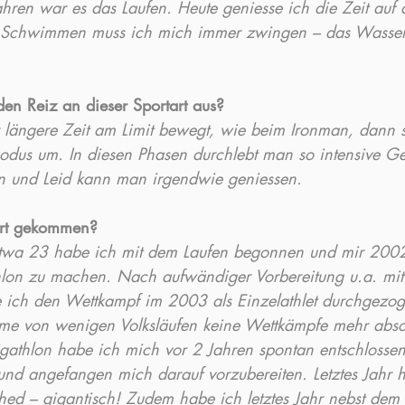
hren war es das Laufen. Heute geniesse ich die Zeit auf
rs Schwimmen muss ich mich immer zwingen – das Wasser 
en Reiz an dieser Sportart aus?
ängere Zeit am Limit bewegt, wie beim Ironman, dann ste
dus um. In diesen Phasen durchlebt man so intensive Ge
en und Leid kann man irgendwie geniessen.
ort gekommen?
 etwa 23 habe ich mit dem Laufen begonnen und mir 2002
hlon zu machen. Nach aufwändiger Vorbereitung u.a. mit 
be ich den Wettkampf im 2003 als Einzelathlet durchgezo
e von wenigen Volksläufen keine Wettkämpfe mehr absol
athlon habe ich mich vor 2 Jahren spontan entschlossen
nd angefangen mich darauf vorzubereiten. Letztes Jahr 
hed – gigantisch! Zudem habe ich letztes Jahr nebst dem 