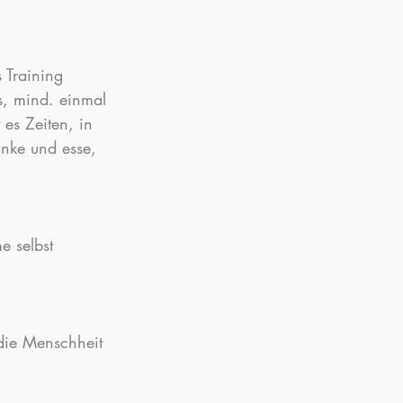
 Training 
s, mind. einmal 
es Zeiten, in 
nke und esse, 
e selbst 
 die Menschheit 