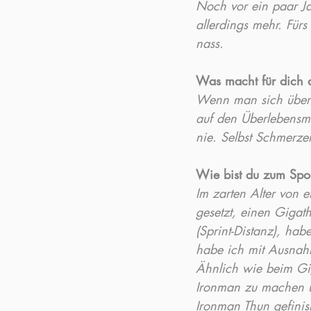
Noch vor ein paar Ja
allerdings mehr. Fü
nass.
Was macht für dich d
Wenn man sich über l
auf den Überlebensmo
nie. Selbst Schmerz
Wie bist du zum Sp
Im zarten Alter von
gesetzt, einen Gigat
(Sprint-Distanz), ha
habe ich mit Ausnahm
Ähnlich wie beim Gig
Ironman zu machen u
Ironman Thun gefinis