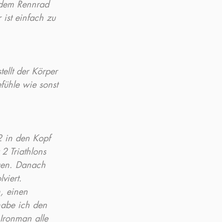
 dem Rennrad 
ist einfach zu 
llt der Körper 
fühle wie sonst 
 in den Kopf 
2 Triathlons 
gen. Danach 
viert. 
, einen 
habe ich den 
Ironman alle 