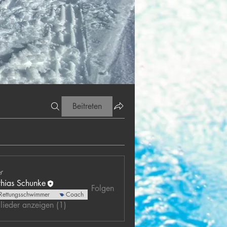
Beitreten
r
hias Schunke
Folgen
Rettungsschwimmer
Coach
glieder anzeigen (1)