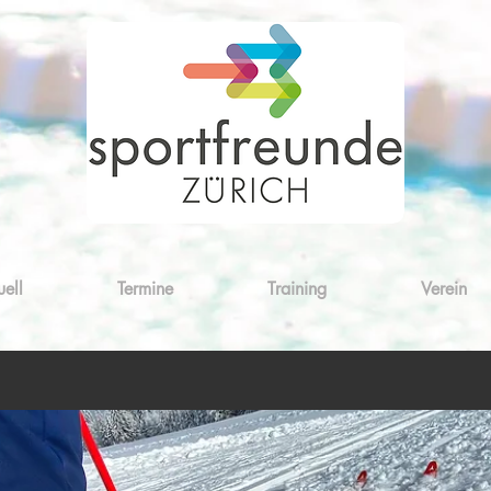
uell
Termine
Training
Verein