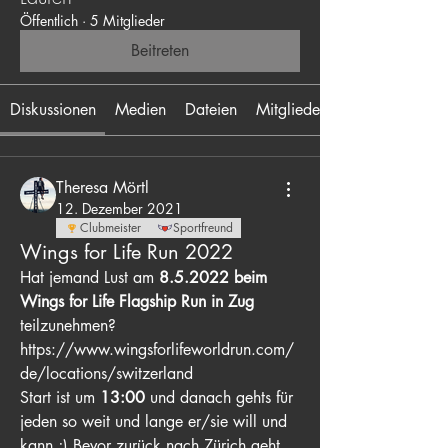
Öffentlich
·
5 Mitglieder
Beitreten
Diskussionen
Medien
Dateien
Mitglieder
Theresa Mörtl
12. Dezember 2021
Clubmeister
Sportfreund
Wings for Life Run 2022
Hat jemand Lust am 
8.5.2022 beim 
Wings for Life Flagship Run in Zug
teilzunehmen?
https://www.wingsforlifeworldrun.com/
de/locations/switzerland
Start ist um 
13:00
 und danach gehts für 
jeden so weit und lange er/sie will und 
kann ;) Bevor zurück nach Zürich geht, 