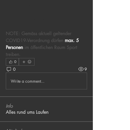
Vereinbarung)
Dauer:
 1h 40 min.
Pace:
 locker @6:00 min/km
NOTE: Gemäss aktuell geltender 
COVID19-Verordnung dürfen 
max. 5 
Personen
 im öffentlichen Raum Sport 
treiben.
0
0
9
Write a comment...
Info
Alles rund ums Laufen