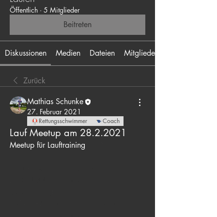
Öffentlich
·
5 Mitglieder
Beitreten
Diskussionen
Medien
Dateien
Mitglieder
Zurück
Mathias Schunke
27. Februar 2021
Rettungsschwimmer
Coach
Lauf Meetup am 28.2.2021
Meetup für Lauftraining 
🏃‍♀️ 🏃 🏃‍♂️
Datum:
 Sonntag, 28.2.2021 
Zeit:
 10:00 Uhr (oder nach 
Vereinbarung)
Treffpunkt:
 an der Limmat unter der 
Kornhausbrücke (oder nach 