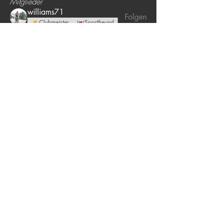
Mitglieder
williams71
Folgen
Clubmeister
Sportfreund
Theresa Mörtl
Folgen
Clubmeister
Sportfreund
Mathias Schunke
Folgen
Rettungsschwimmer
Coach
Martin Caluori
Folgen
Rettungsschwimmer
Coach
sim🌺
Folgen
Alle Mitglieder anzeigen (5)
Home