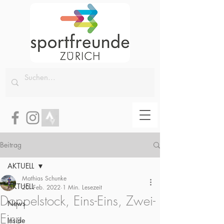
Beitrag
AKTUELL
Mathias Schunke
AKTUELL
20. Feb. 2022
1 Min. Lesezeit
Doppelstock, Eins-Eins, Zwei-
News
Eins
Inside