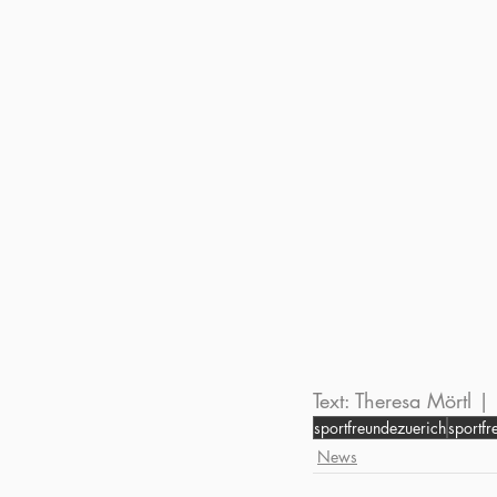
Text: Theresa Mörtl 
sportfreundezuerich
sportfr
News