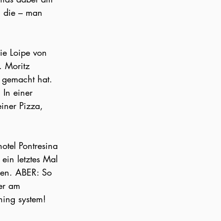
, die – man 
ie Loipe von 
. Moritz 
 gemacht hat. 
 In einer 
iner Pizza, 
otel Pontresina 
ein letztes Mal 
ogen. ABER: So 
er am 
ning system! 