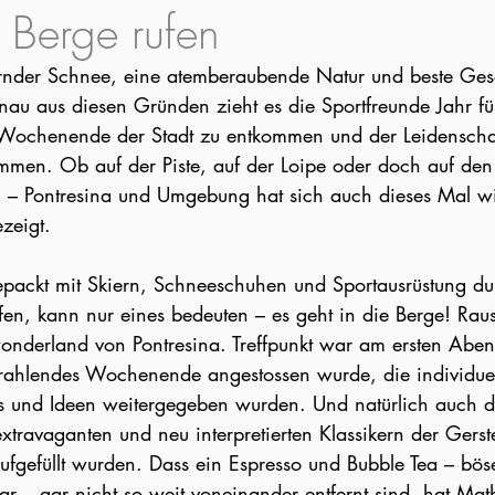
Berge rufen
rnder Schnee, eine atemberaubende Natur und beste Gese
au aus diesen Gründen zieht es die Sportfreunde Jahr für
 Wochenende der Stadt zu entkommen und der Leidenschaf
mmen. Ob auf der Piste, auf der Loipe oder doch auf den
 Pontresina und Umgebung hat sich auch dieses Mal wi
ezeigt.
 bepackt mit Skiern, Schneeschuhen und Sportausrüstung d
en, kann nur eines bedeuten – es geht in die Berge! Raus
onderland von Pontresina. Treffpunkt war am ersten Abe
trahlendes Wochenende angestossen wurde, die individuel
s und Ideen weitergegeben wurden. Und natürlich auch d
extravaganten und neu interpretierten Klassikern der Gers
ufgefüllt wurden. Dass ein Espresso und Bubble Tea – bö
r – gar nicht so weit voneinander entfernt sind, hat Mat