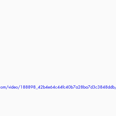
atic.com/video/188898_42b4e64c44fc40b7a28ba7d3c3848ddb