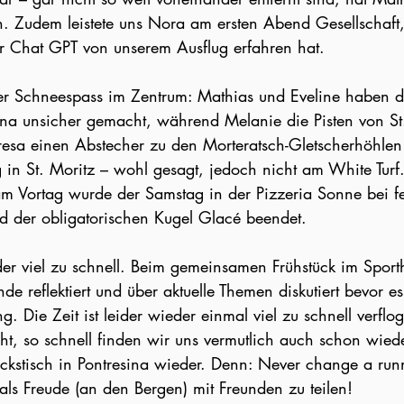
n. Zudem leistete uns Nora am ersten Abend Gesellschaft
r Chat GPT von unserem Ausflug erfahren hat.
r Schneespass im Zentrum: Mathias und Eveline haben d
na unsicher gemacht, während Melanie die Pisten von St
resa einen Abstecher zu den Morteratsch-Gletscherhöhlen
in St. Moritz – wohl gesagt, jedoch nicht am White Turf.
am Vortag wurde der Samstag in der Pizzeria Sonne bei fe
nd der obligatorischen Kugel Glacé beendet.
er viel zu schnell. Beim gemeinsamen Frühstück im Sporth
reflektiert und über aktuelle Themen diskutiert bevor es 
. Die Zeit ist leider wieder einmal viel zu schnell verfl
eht, so schnell finden wir uns vermutlich auch schon wied
kstisch in Pontresina wieder. Denn: Never change a run
 als Freude (an den Bergen) mit Freunden zu teilen!