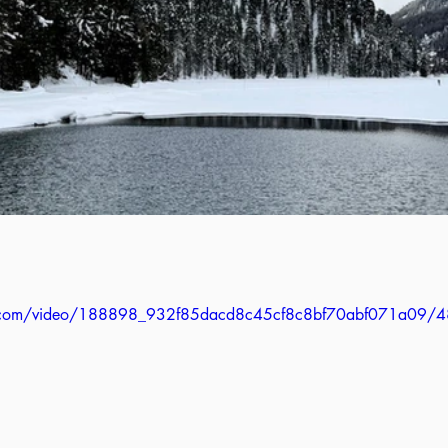
tic.com/video/188898_932f85dacd8c45cf8c8bf70abf071a09/4