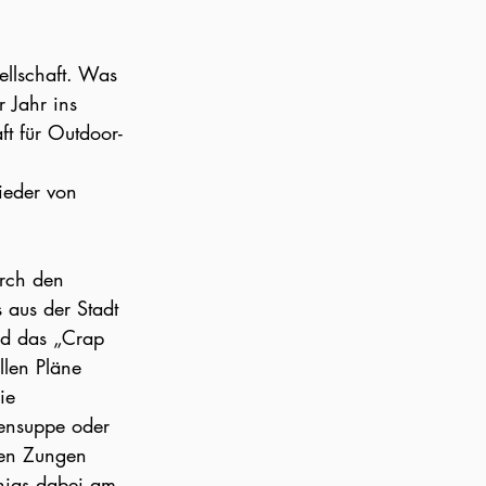
llschaft. Was 
 Jahr ins 
t für Outdoor-
 
eder von 
urch den 
 aus der Stadt 
nd das „Crap 
len Pläne 
ie 
tensuppe oder 
sen Zungen 
hias dabei am 