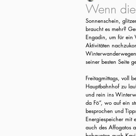
Wenn die 
Sonnenschein, glitze
braucht es mehr? Gen
Engadin, um für ein
Aktivitäten nachzuko
Winterwanderwegen –
seiner besten Seite g
Freitagmittags, voll
Hauptbahnhof zu lauf
und rein ins Winterw
da Fö“, wo auf ein s
besprochen und Tipp
Energiespeicher mit 
auch des Affogatos a
behaupten auch Kavia