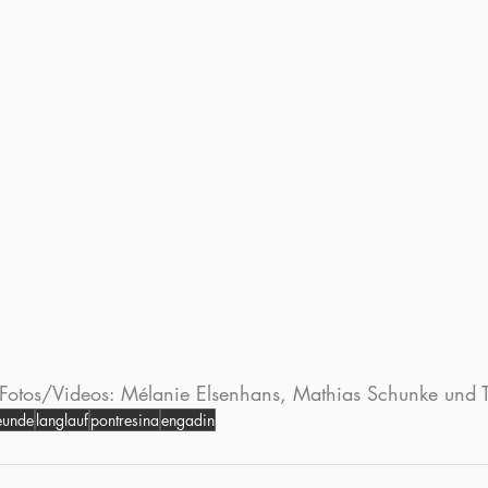
| Fotos/Videos: Mélanie Elsenhans, Mathias Schunke und 
eunde
langlauf
pontresina
engadin